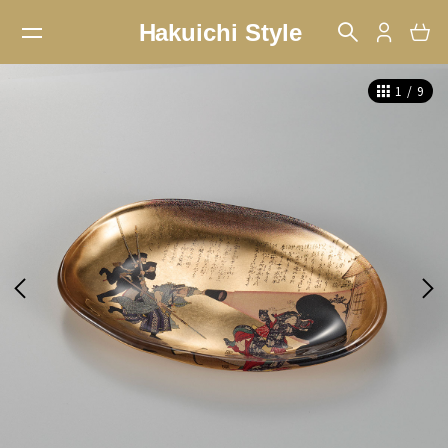
1
/
9