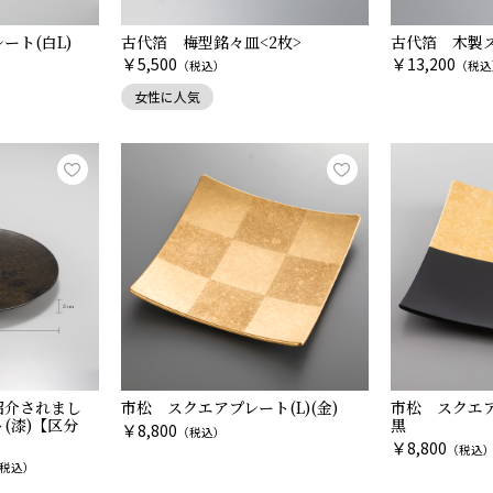
ート(白L)
古代箔 梅型銘々皿<2枚>
古代箔 木製ス
￥
￥
5,500
13,200
（税込）
（税込
女性に人気
紹介されまし
市松 スクエアプレート(L)(金)
市松 スクエア
(漆)【区分
黒
￥
8,800
（税込）
￥
8,800
（税込
税込）