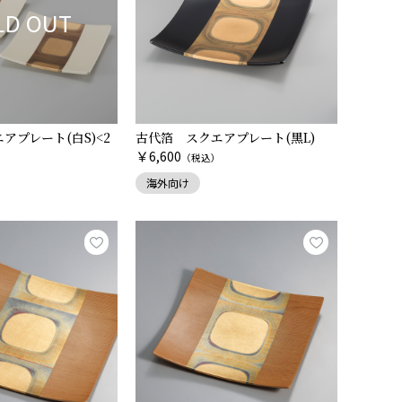
LD OUT
アプレート(白S)<2
古代箔 スクエアプレート(黒L)
￥
6,600
（税込）
）
海外向け