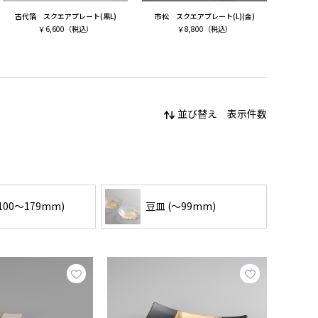
古代箔 スクエアプレート(黒L)
市松 スクエアプレート(L)(金)
￥
6,600
（税込）
￥
8,800
（税込）
並び替え
表示件数
100〜179mm)
豆皿 (〜99mm)