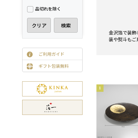
品切れを除く
クリア
検索
金沢箔で装飾
装や熨斗もご
ご利用ガイド
ギフト包装無料