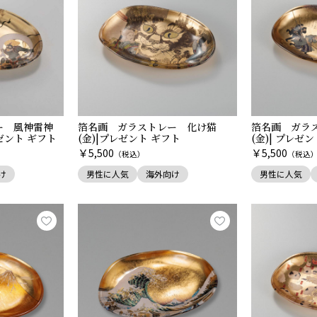
ー 風神雷神
箔名画 ガラストレー 化け猫
箔名画 ガラ
レゼント ギフト
(金)|プレゼント ギフト
(金)| プレゼ
￥
￥
5,500
5,500
（税込）
（税込
け
男性に人気
海外向け
男性に人気