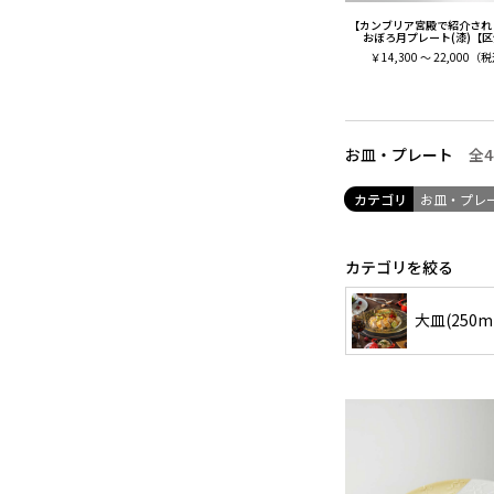
【カンブリア宮殿で紹介され
おぼろ月プレート(漆)【区
￥
14,300 ～ 22,000
（税
全4
お皿・プレート
カテゴリ
お皿・プレ
カテゴリを絞る
大皿(250