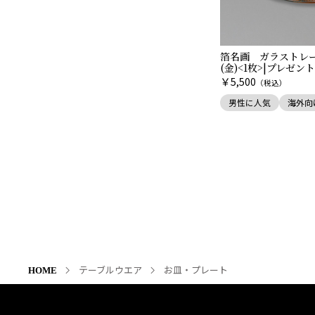
箔名画 ガラストレ
(金)<1枚>|プレゼン
￥
5,500
（税込）
男性に人気
海外向
テーブルウエア
お皿・プレート
HOME