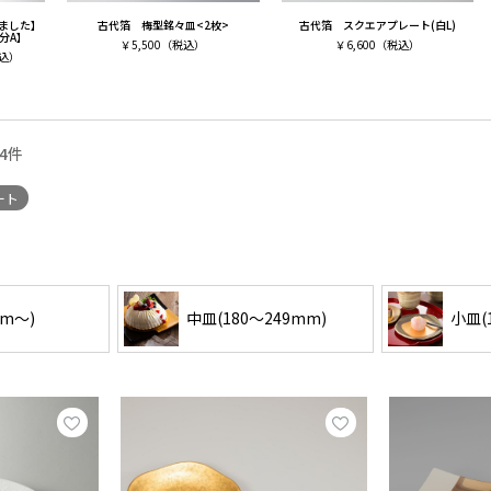
ました】
古代箔 梅型銘々皿<2枚>
古代箔 スクエアプレート(白L)
分A】
￥
5,500
（税込）
￥
6,600
（税込）
込）
4
件
ート
mm〜)
中皿(180〜249mm)
小皿(