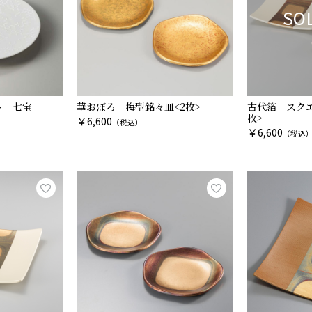
SO
ト 七宝
華おぼろ 梅型銘々皿<2枚>
古代箔 スクエ
枚>
￥
6,600
（税込）
￥
6,600
（税込