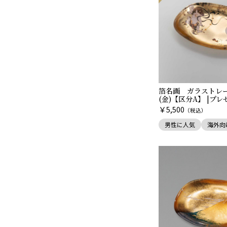
箔名画 ガラストレ
(金)【区分A】 |プ
￥
5,500
（税込）
男性に人気
海外向