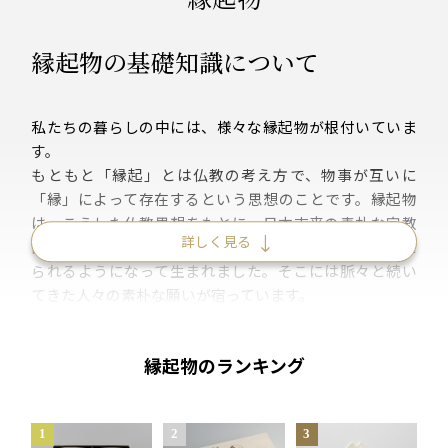
縁起物の基礎知識について
私たちの暮らしの中には、様々な縁起物が根付いていま
す。
もともと「縁起」とは仏教の考え方で、物事が互いに
「縁」によって存在するという思想のことです。縁起物
は、こうした仏教思想をもとに、日本古来の素朴な宗教
詳しく見る
観が結びつくことで自然のモチーフに特別な意味が与え
られるようになって生まれました。そこには脈々と続い
てきた人々の素朴な願いが宿っています。
かつての日本人にとって、日々を生きることは不確実な
縁起物のランキング
ことでした。
人知を超えた自然は、恵みをもたらす一方で、時に激し
い厄災をもたらします。また貴重な栄養源でもある動物
たちも、実に気まぐれに行動します。生きることそのも