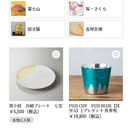
富士山
桜・さくら
Point.01
招き猫
吉祥文様
歳時記には欠かせない縁起物
多くの縁起物は歳時記や年中行事と結びついて、人々の
生活に根付いていきました。
お正月には干支の動物を飾り、桃の節句・端午の節句に
は子供の健やかな成長を願って人形を飾ります。また、
年末の酉の市では縁起物の熊手を並べるほか、七夕、お
盆、お彼岸、月見、冬至、晦日など、季節の移り替わり
とともに、日々の安寧への願いを込めて季節のしつらえ
をほどこします。美しい四季に恵まれた日本には、歳時
記を大切にしながら縁起物を飾る豊かな生活文化があり
箔小紋 白磁プレート 七宝
FUJI CUP FUJI BLUE【区
ます。家族の幸せを願って、四季に応じた縁起物のある
分A】 | プレゼント 長寿祝
￥
5,500
（税込）
暮らしを楽しんでみてはいかがでしょうか。
￥
19,800
（税込）
女性に人気
■関連記事