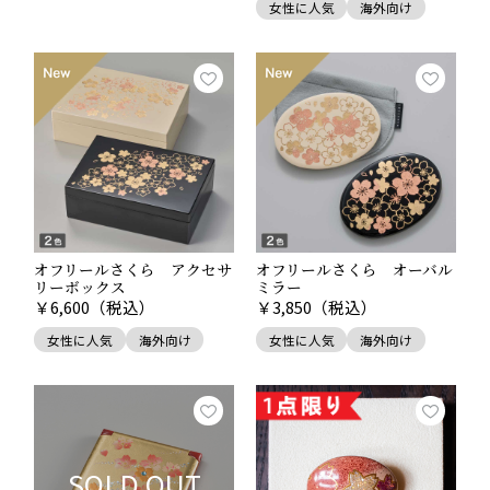
女性に人気
海外向け
日本人に最も愛される山といえば、なんといっても富士
山でしょう。日本一高い山であることはもちろん、ゆっ
たりとした裾野を持った末広がりのかたちも大変に雄大
です。一富士二鷹三茄子、などともいわれる通り、富士
山は日本最大の縁起物ということもできるでしょう。箔
一では、美しくかつ幸福への願いも込めたモチーフとし
て、多くの富士山のアイテムを提案しています。
■関連記事
日本一の縁起物、富士山の工芸品。
オフリールさくら アクセサ
オフリールさくら オーバル
リーボックス
ミラー
￥
6,600
（税込）
￥
3,850
（税込）
女性に人気
海外向け
女性に人気
海外向け
SOLD OUT