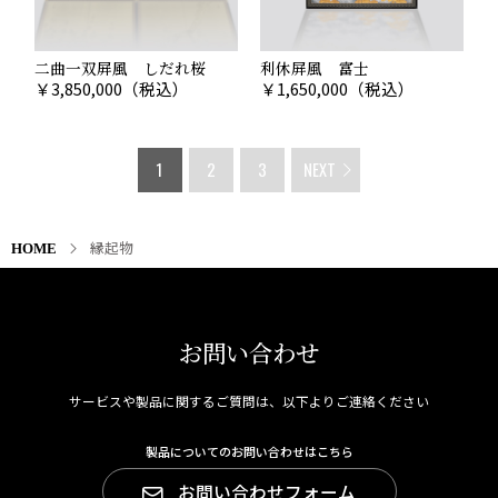
Point.06
二曲一双屏風 しだれ桜
利休屏風 富士
風水のアイデアで運気アップを
￥
3,850,000
（税込）
￥
1,650,000
（税込）
風水は、中国で生まれ、4000年以上の歴史をもつ環境学
です。
1
2
3
NEXT
自然界にある「気の流れ」を読み解き、それを整えるこ
とで、快適な生活環境を作り出すことを目的としていま
す。
「気」というと非科学的にも感じますが、現代でも良く
縁起物
HOME
使われるものです。天からの「気」は「天気」といい、
人の「気」は「人気」を呼び「景気」にも影響するとい
われています。こうした風水のアイデアに基づいて、金
沢箔工芸品で幸福を呼ぶインテリアを作ってみてはいか
お問い合わせ
がでしょうか。
サービスや製品に関するご質問は、以下よりご連絡ください
■関連記事
暮らしに縁起物を。鬼門(北東)に金箔の置物で運気アッ
プ。
製品についてのお問い合わせはこちら
金運を呼ぶともいう縁起物。金箔の置物を。
お問い合わせフォーム
玄関の置物に、金沢箔工芸品の縁起物を。