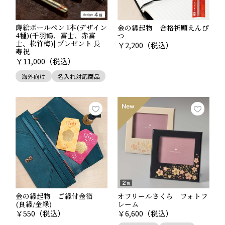
■関連記事
縁起物として喜ばれる、吉祥文様の工芸品。
蒔絵ボールペン 1本(デザイン
金の縁起物 合格祈願えんぴ
4種)(千羽鶴、富士、赤富
つ
士、松竹梅)| プレゼント 長
￥
2,200
（税込）
寿祝
￥
11,000
（税込）
海外向け
名入れ対応商品
Point.04
金の縁起物 ご縁付金箔
オフリールさくら フォトフ
(良縁/金縁)
レーム
￥
550
（税込）
￥
6,600
（税込）
日本中で愛される、富士山