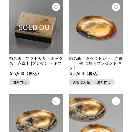
歳時記を彩る、縁起物の楽しみ。
SOLD OUT
箔名画 アクセサリーボック
箔名画 ガラストレー 赤富
ス 赤富士 |プレゼント ギフ
士 (金)<1枚>|プレゼント ギ
ト
フト
￥
5,500
（税込）
￥
5,500
（税込）
海外向け
男性に人気
海外向け
Point.02
華やかな前途を願う贈り物として
人生の節目となる慶事にも、縁起物が好まれています。
例えば、還暦や古希などの長寿の祝いでは、鶴や亀とい