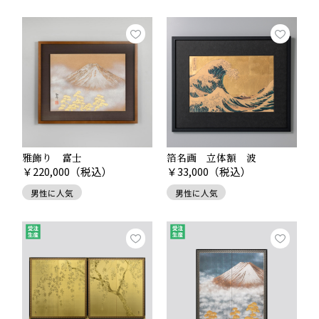
します。
日々の食卓やインテリアに、縁起の良い金箔を取り入れ
てみてはいかがでしょうか?
■関連記事
金箔に込められた願いについて。
雅飾り 富士
箔名画 立体額 波
￥
220,000
（税込）
￥
33,000
（税込）
男性に人気
男性に人気