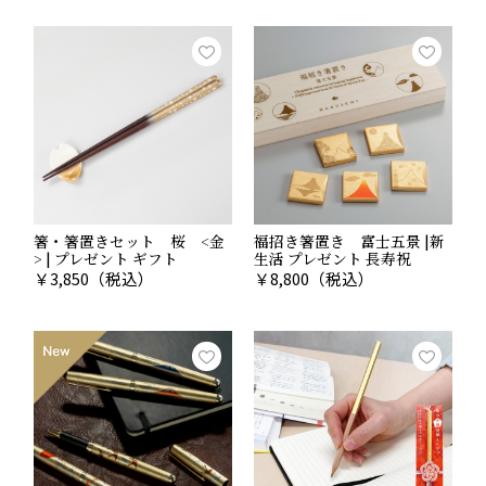
Point.03
人々の願いが宿る吉祥文様
箸・箸置きセット 桜 <金
福招き箸置き 富士五景 |新
> | プレゼント ギフト
生活 プレゼント 長寿祝
￥
3,850
（税込）
￥
8,800
（税込）
シンプルながら、独特のリズムを感じさせる日本の文
様。自然のモチーフを極限まで単純化した和柄は、現代
の私たちから見ても大変に美しく優れたデザインです。
古来からの文様の中には、特に縁起が良いとされる「吉
祥文様」があります。これらには、健康長寿や夫婦円
満、子孫繁栄など様々な願いが込められています。モダ
ンで美しい和柄を楽しみながらも、その由来や込められ
た願いを知れば、使う楽しみもいっそう膨らむでしょ
う。