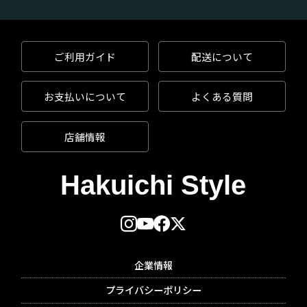
切にしてきました。長寿の象徴である「鶴」や「亀」、
お祝いごとに欠かせない「鯛」、男子の立身出世を願う
「鯉」、さらに、神社の「狛犬」や「龍」「鯱(しゃちほ
こ)」などの空想の動物たちも、縁起の良いものとして親
ご利用ガイド
配送について
しまれています。これらの動物たちは、可愛らしくアレ
ンジされて、様々な場面でも使われています。
愛くるしく縁起の良い動物たちを、日々の暮らしの中に
お支払いについて
よくある質問
取り入れてみてはいかがでしょうか。
店舗情報
■関連記事
縁起物の動物に宿る願い。
金運・財運を招く可愛い縁起物。金のまねき猫。
企業情報
プライバシーポリシー