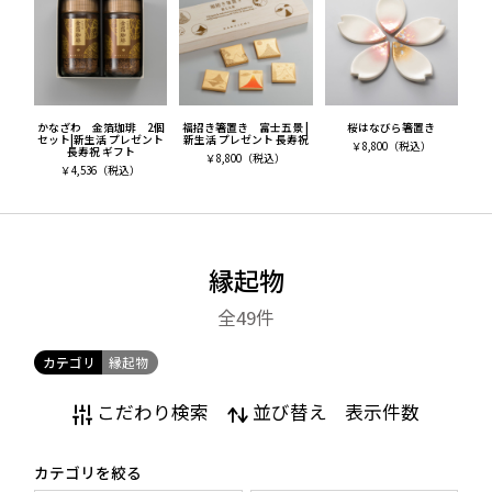
のが、運に大きく左右されてきたからこそ、人々は縁起
を大切にしたのでしょう。こうして古くから伝えられて
きた縁起物には、身近な人々の幸せを願って暮らしてき
た精神文化が宿っており、今では贈り物などにも人気と
なっています。
かなざわ 金箔珈琲 2個
福招き箸置き 富士五景 |
桜はなびら箸置き
セット|新生活 プレゼント
新生活 プレゼント 長寿祝
￥
8,800
（税込）
長寿祝 ギフト
￥
8,800
（税込）
箔一では、こうした縁起物をより現代的なスタイルの中
￥
4,536
（税込）
でご提案をしています。
ご家族の健康や家族や友人の息災を祈って縁起物を選ん
でみてはいかがでしょうか。このページでは縁起物の基
縁起物
礎知識のほか、人気のランキングなどについてもご紹介
をします。
全49
件
また情報ページ「
HakuichiStyleMagazine
」では、縁起
カテゴリ
縁起物
物の様々な情報についてご紹介をしています。
こだわり検索
並び替え
表示件数
あわせてごらんくださいませ。
【関連記事】
カテゴリを絞る
縁起物についての記事一覧