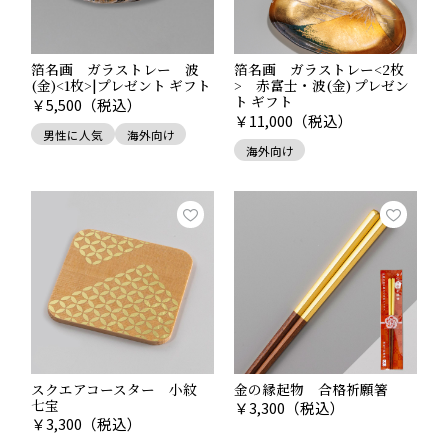
った健康長寿を願うモチーフが喜ばれます。
また、結婚式や出産の際には家庭円満や健康を願う縁起
物を、進学や就職祝い・新築祝いなどの新しい門出にも
箔名画 ガラストレー 波
箔名画 ガラストレー<2枚
縁起を担いだ贈り物が喜ばれています。
(金)<1枚>|プレゼント ギフト
> 赤富士・波(金) プレゼン
ト ギフト
贈り物をする際には、役に立つものを選ぶだけでなく、
￥
5,500
（税込）
￥
11,000
（税込）
そこに前途を祝うメッセージを込めることで、いっそう
男性に人気
海外向け
心に残るプレゼントとなるでしょう。
海外向け
相手の幸せを願う縁起物を選んで、気持ちを伝えてみて
はいかがでしょうか。
■関連記事
新しい門出を祝う、縁起物。
健康長寿を願って、縁起物を贈る。
新築祝いに喜ばれる、縁起物。
スクエアコースター 小紋
金の縁起物 合格祈願箸
七宝
￥
3,300
（税込）
￥
3,300
（税込）