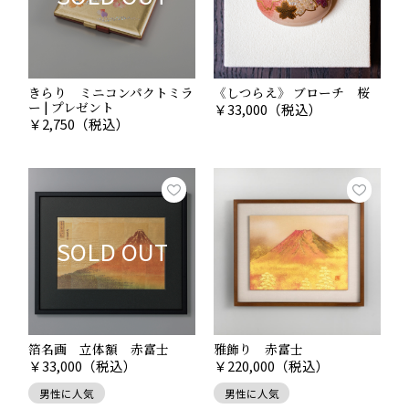
きらり ミニコンパクトミラ
《しつらえ》 ブローチ 桜
Point.05
ー | プレゼント
￥
33,000
（税込）
￥
2,750
（税込）
縁起物としての金箔
「金」という色は、風水では金運を呼び、また潜在能力
を引き出して成功をもたらす色とも言われています。
いつまでも色あせないことから永遠を象徴するものであ
SOLD OUT
り、美しい輝きから富や成功を表すものとしても尊ばれ
ています。
さらに仏教では極楽浄土を表現する神聖な色としても使
われてきました。金の輝きは、身近にあるだけで心を豊
かにしてくれます。金には豪華なイメージがあります
箔名画 立体額 赤富士
雅飾り 赤富士
が、手仕事で作られる金沢箔の色彩には独特の深みがあ
￥
33,000
（税込）
￥
220,000
（税込）
り落ち着きを感じさせます。
手作りならではの微妙なしわ感が、上品な色彩を生み出
男性に人気
男性に人気