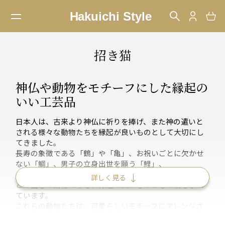
招き猫
神仏や動物をモチーフにした縁起の
いい工芸品
日本人は、古来より神仏に祈りを捧げ、また神の遣いと
される様々な動物たちを縁起が良いものとして大切にし
てきました。
長寿の象徴である「鶴」や「亀」、お祝いごとに欠かせ
ない「鯛」、男子の立身出世を願う「鯉」、
さらに、神社の「狛犬」や「龍」「鯱(しゃちほこ)」な
詳しく見る
どの空想の動物たちも、縁起の良いものとして親しまれ
ています。
これらの動物たちは、可愛らしいモチーフにアレンジさ
れて、様々な場面でも使われています。