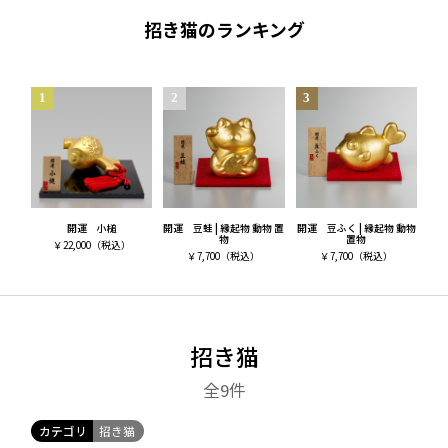
■関連記事
招き猫のランキング
縁起物の動物に宿る願い。
金運・財運を招く可愛い縁起物。金のまねき猫。
開運 小槌
開運 豆蛙 | 縁起物 動物 置
開運 豆ふく | 縁起物 動物
物
置物
￥
22,000
（税込）
￥
7,700
（税込）
￥
7,700
（税込）
招き猫
全9
件
カテゴリ
招き猫