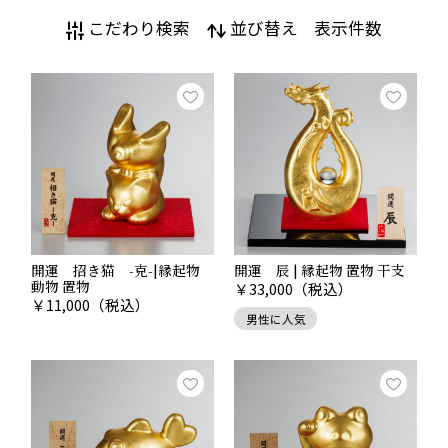
こだわり検索
並び替え
表示件数
開運 招き猫 -克-|縁起物
開運 辰 | 縁起物 置物 干支
動物 置物
￥
33,000
（税込）
￥
11,000
（税込）
男性に人気