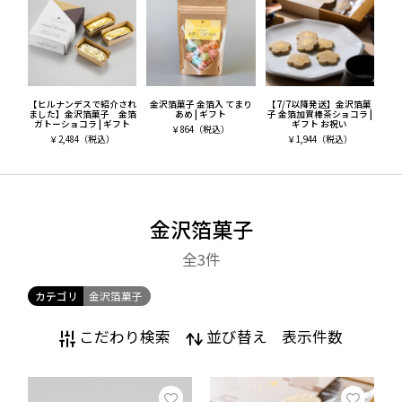
【ヒルナンデスで紹介され
金沢箔菓子 金箔入 てまり
【7/7以降発送】金沢箔菓
ました】金沢箔菓子 金箔
あめ | ギフト
子 金箔加賀棒茶ショコラ |
ガトーショコラ | ギフト
ギフト お祝い
￥
864
（税込）
￥
2,484
（税込）
￥
1,944
（税込）
金沢箔菓子
全3
件
カテゴリ
金沢箔菓子
こだわり検索
並び替え
表示件数