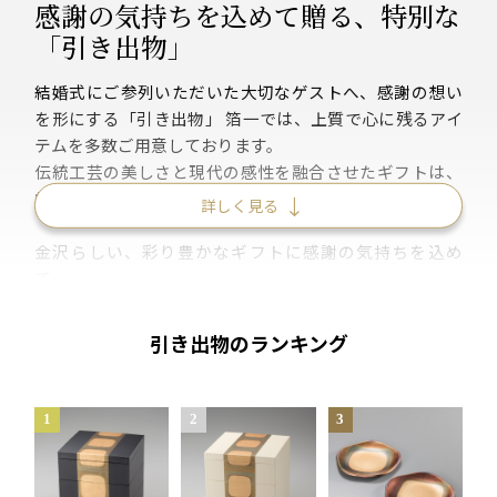
感謝の気持ちを込めて贈る、特別な
「引き出物」
結婚式にご参列いただいた大切なゲストへ、感謝の想い
を形にする「引き出物」 箔一では、上質で心に残るアイ
テムを多数ご用意しております。
伝統工芸の美しさと現代の感性を融合させたギフトは、
幅広い年代の方に喜ばれる逸品ばかりです。
詳しく見る
金沢らしい、彩り豊かなギフトに感謝の気持ちを込め
て。
結婚式で喜ばれる引き出物のおすすめ商品をご紹介いた
します。
引き出物のランキング
記憶に残る一日を、より深く印象づける「引き出物」を
ぜひお選びください。