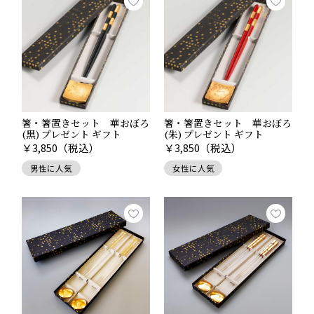
日常の中に非日常を感じる上質なひとときをお楽しみい
ただけるでしょう。
Room Serviceの商品一覧は
こちら
箸・箸置きセット 華おぼろ
箸・箸置きセット 華おぼろ
(黒) プレゼント ギフト
(朱) プレゼント ギフト
￥
3,850
（税込）
￥
3,850
（税込）
男性に人気
女性に人気
気持ち伝わる包装サービス
大切なゲストへ贈る引き出物には、
丁寧な包装
が欠かせ