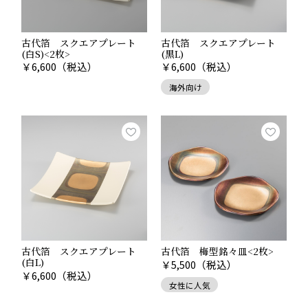
友人・知人へ
古代箔 スクエアプレート
古代箔 スクエアプレート
(白S)<2枚>
(黒L)
相場：3,000円〜5,000円程度
￥
6,600
（税込）
￥
6,600
（税込）
親しい友人や知人には、センスが光る実用的なアイテム
海外向け
が人気。重すぎず、気を遣わせない価格帯が一般的で
す。
おすすめは「
箸・箸置きセット 華おぼろ <朱>
」
1本ずつに2つの加飾技法を組みあわせた市松模様が目を
引くお箸と、もみ散らしのおぼろげな雰囲気の箸置き
が、食卓を華やかに彩ります。
相手の家族構成も考慮して、ご家族で楽しんでいただき
たいのならペアで贈っても良いでしょう。
古代箔 スクエアプレート
古代箔 梅型銘々皿<2枚>
(白L)
￥
5,500
（税込）
￥
6,600
（税込）
女性に人気