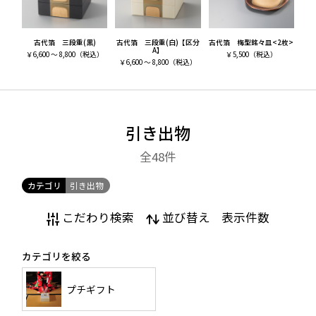
古代箔 三段重(黒)
古代箔 三段重(白)【区分
古代箔 梅型銘々皿<2枚>
A】
￥
6,600 ～ 8,800
（税込）
￥
5,500
（税込）
￥
6,600 ～ 8,800
（税込）
引き出物
全48
件
カテゴリ
引き出物
引き出物の予算・相場
贈る相手に合わせた選び方
こだわり検索
並び替え
表示件数
いただいた金額の半額/半返しといわれていますが、両親
カテゴリを絞る
や親類の方から高額なお祝いをいただく場合がありま
す。そんな時には相場にこだわらずに、自分達の可能な
プチギフト
範囲でお返ししても大丈夫です。