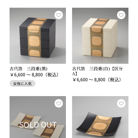
《ギフトコンシェルジュ真野知子さんによるギフトの選
び方》
・
親族や目上の方へ、春のブライダルギフトとして結婚
祝いのお返しの選び方
何を贈ればいいのかお悩みの方はぜひこの機会にこちら
の記事をご覧ください。
古代箔 三段重(黒)
古代箔 三段重(白)【区分
A】
￥
6,600 ～ 8,800
（税込）
￥
6,600 ～ 8,800
（税込）
女性に人気
SOLD OUT