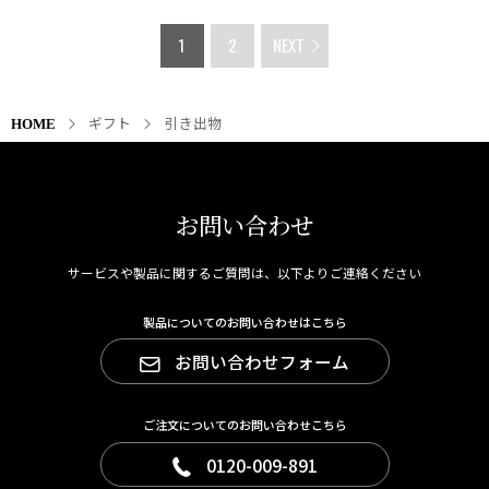
引き出物の熨斗（のし）について
1
2
NEXT
結婚式の引き出物には、
紅白10本の結び切り
が一般的で
す。
ギフト
引き出物
HOME
表書きは「寿」がふさわしく、下段には基本的に
両家の
苗字（旧姓）を左右に連名で記載
するのが正式なマナー
です。
近年では「新郎の姓名と新婦の名前」や「新郎新婦の名
お問い合わせ
前のみ」の記載も増えていますが、伝統的には両家の苗
字が基本です。
サービスや製品に関するご質問は、以下よりご連絡ください
包装・熨斗・メッセージカードはすべて無料
サービス
。
製品についてのお問い合わせはこちら
感謝の気持ちが伝わる、心づかいのある引き出物をお届
お問い合わせフォーム
けいたします。
箔一のラッピングサービスの詳細は
こちら
ご注文についてのお問い合わせこちら
0120-009-891