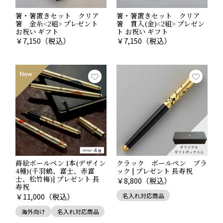
ません。
箸・箸置きセット クリア
箸・箸置きセット クリア
箔一では、格式にふさわしい美しい包装と、用途に合わ
箸 金糸<2組> プレゼント
箸 貫入(金)<2組> プレゼン
お祝い ギフト
ト お祝い ギフト
せた熨斗をご用意しています。
￥
7,150
（税込）
￥
7,150
（税込）
■ 包装について
上品で落ち着いた印象のラッピングで、大切な贈り物を
丁寧にお包みします。
蒔絵ボールペン 1本(デザイン
クラック ボールペン ブラ
4種)(千羽鶴、富士、赤富
ック | プレゼント 長寿祝
士、松竹梅)| プレゼント 長
￥
8,800
（税込）
寿祝
名入れ対応商品
￥
11,000
（税込）
海外向け
名入れ対応商品