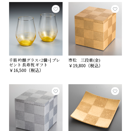
千筋 吟醸グラス<2個>| プレ
市松 三段重(金)
親族へ
ゼント 長寿祝 ギフト
￥
19,800
（税込）
￥
16,500
（税込）
相場：5,000円〜12,000円程度
親族はご祝儀が高額になるケースも多く、それに見合っ
た少し高めの引き出物を用意するのがマナー。上質で記
念に残る品を選ぶのがおすすめです。
おすすめは「
千筋 吟醸グラス<2個>
」
繊細な金箔の装飾と輝きはハレの日に贈るギフトに最適
です。お酒はもちろん、ソフトドリンクも楽しめる使い