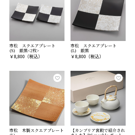
相場：5,000円〜10,000円程度
目上の方には、品格のある落ち着いた贈り物が好まれま
す。失礼のないよう、丁寧な包装やのしの対応も重要で
す。
おすすめは「
クラック ボールペン ブラック
」
市松 スクエアプレート
市松 スクエアプレート
金箔の自然なひび割れ模様が美しく輝く、高級感あふれ
(S) 銀黒<2枚>
(L) 銀黒
￥
8,800
（税込）
￥
8,800
（税込）
るボールペンです。手元に上質な華やぎを添え、贈る方
の品格を引き立てます。国内メーカー「オート」製の水
性インクを採用し、なめらかな書き心地と速乾性を両
立。見た目の美しさだけでなく、使いやすさにもこだわ
った一本です職場の上司・お世話になった目上の方への
引き出物にふさわしい上質な逸品です。
ブラック・ブラウン・ワインと3色展開。贈る相手に合わ
せてカラーを分けても素敵ですね。
市松 木製スクエアプレート
【カンブリア宮殿で紹介され