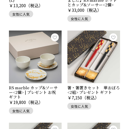
(L)
ました】RS marble ポット
とカップ&ソーサー<2個>
￥
13,200
（税込）
￥
33,000
（税込）
女性に人気
女性に人気
予算10,000～20,000円以上
RS marble カップ&ソーサ
箸・箸置きセット 華おぼろ
おすすめは、ギフトコンシェルジュ真野知子さんと箔一
ー<2個> | プレゼント お祝
<2組> プレゼント ギフト
ギフト
￥
7,150
（税込）
によるブランド「
Room Service
」シリーズ。
￥
19,800
（税込）
「誰かと誰かの思いを繋いで、そこに添えるギフト」が
女性に人気
女性に人気
コンセプトとして、日常の時間を繋ぐ場所であ
る"ROOM"に、華やぎがありながらもホッとする特別な
ひとときをもたらすティーセットをご提案いたします。