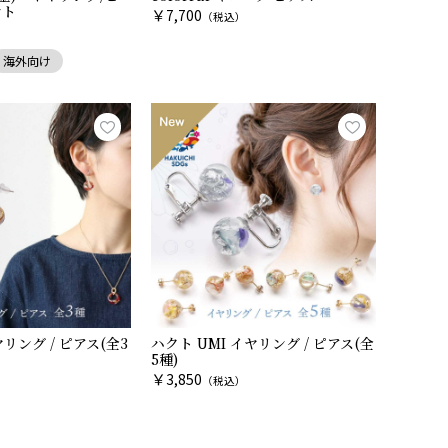
ント
￥
7,700
（税込）
）
海外向け
ング / ピアス(全3
ハクト UMI イヤリング / ピアス(全
5種)
￥
3,850
）
（税込）