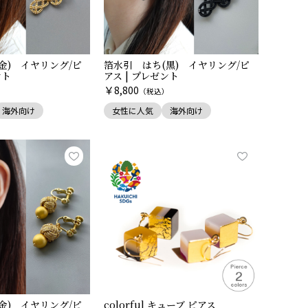
金) イヤリング/ピ
箔水引 はち(黒) イヤリング/ピ
ント
アス | プレゼント
￥
8,800
）
（税込）
海外向け
女性に人気
海外向け
金) イヤリング/ピ
colorful キューブ ピアス