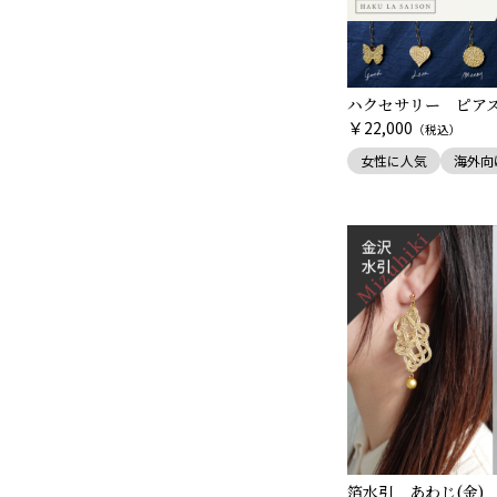
ハクセサリー ピア
￥
22,000
（税込）
女性に人気
海外向
箔水引 あわじ(金)