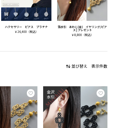
ハクセサリー ピアス プラチナ
箔水引 あわじ(金) イヤリング/ピア
ス | プレゼント
￥
26,400
（税込）
￥
8,800
（税込）
並び替え
表示件数