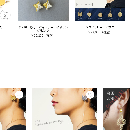
アス
箔和紙 ひし バイカラー イヤリン
ハクセサリー ピアス
グ/ピアス
￥
22,000
（税込）
￥
13,200
（税込）