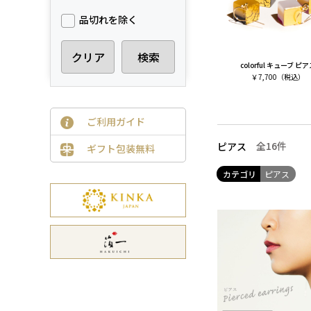
品切れを除く
クリア
検索
colorful キューブ ピ
￥
7,700
（税込）
ご利用ガイド
全16
件
ピアス
ギフト包装無料
カテゴリ
ピアス