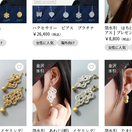
ス
ハクセサリー ピアス プラチナ
箔水引 はち(
アス | プレゼ
￥
26,400
（税込）
￥
8,800
（税込
け
女性に人気
海外向け
女性に人気
 イヤリング/
箔水引 あわじ(銀) イヤリング/
箔水引 たま(