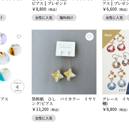
ピアス | プレゼント
アス | プレゼ
￥
￥
8,800
6,600
（税込）
（税込
け
女性に人気
海外向け
女性に人気
 ピアス
箔和紙 ひし バイカラー イヤリ
グレース イヤリ
ング/ピアス
種)
￥
￥
13,200
8,800
（税込）
（税込
女性に人気