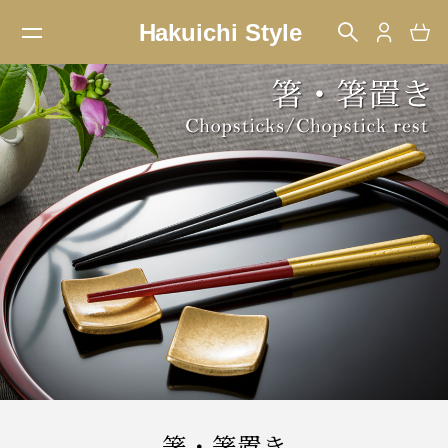
箸・箸置き