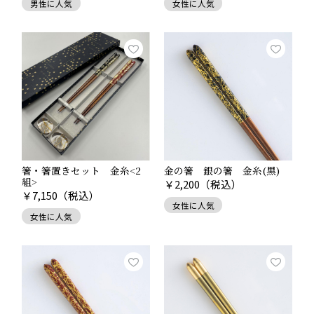
男性に人気
女性に人気
箸・箸置きセット 金糸<2
金の箸 銀の箸 金糸(黒)
組>
￥
2,200
（税込）
￥
7,150
（税込）
女性に人気
女性に人気