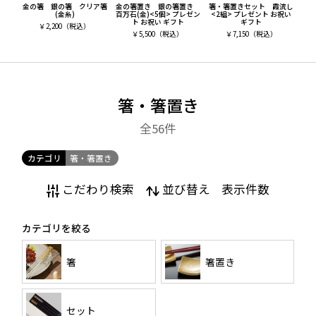
金の箸 銀の箸 クリア箸
金の箸置き 銀の箸置き
箸・箸置きセット 霞流し
(金糸)
百万石(金)<5個> プレゼン
<2組> プレゼント お祝い
ト お祝い ギフト
ギフト
￥
2,200
（税込）
￥
5,500
（税込）
￥
7,150
（税込）
箸・箸置き
全56
件
カテゴリ
箸・箸置き
こだわり検索
並び替え
表示件数
カテゴリを絞る
箸
箸置き
セット