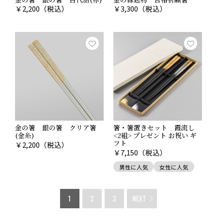
￥
2,200
（税込）
￥
3,300
（税込）
金の箸 銀の箸 クリア箸
箸・箸置きセット 霞流し
(金糸)
<2組> プレゼント お祝い ギ
フト
￥
2,200
（税込）
￥
7,150
（税込）
男性に人気
女性に人気
1
2
3
NEXT