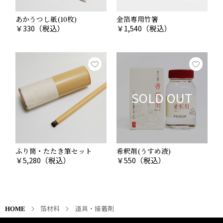
あかうつし紙(10枚)
金箔専用竹箸
￥
330
（税込）
￥
1,540
（税込）
SOLD OUT
ふり筒・たたき筆セット
希釈剤(うすめ液)
￥
5,280
（税込）
￥
550
（税込）
箔材料
道具・接着剤
HOME