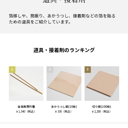
箔移しや、筒振り、あかうつし、接着剤などの箔を貼る
ための道具をご紹介しています。
道具・接着剤のランキング
金箔専用竹箸
あかうつし紙(10枚)
切り紙(100枚)
￥
1,540
（税込）
￥
330
（税込）
￥
2,200
（税込）