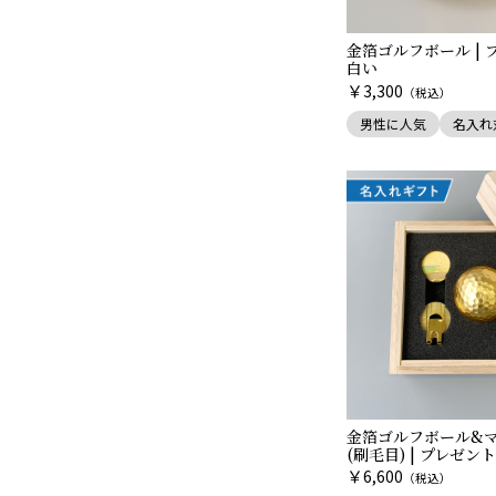
金箔ゴルフボール | 
白い
￥
3,300
（税込）
男性に人気
名入れ
金箔ゴルフボール&
(刷毛目) | プレゼン
￥
6,600
（税込）