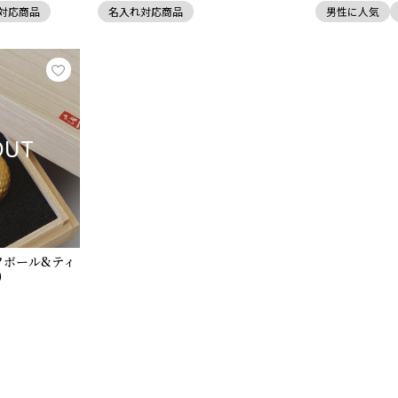
対応商品
名入れ対応商品
男性に人気
OUT
フボール&ティ
)