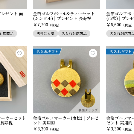
プレゼント 面
金箔ゴルフボール&ティーセット
金箔ゴルフボ
(シングル) | プレゼント 長寿祝
(市松) | プ
￥
￥
7,700
6,600
（税込）
（税込
対応商品
男性に人気
名入れ対応商品
名入れ対応商
マーカーセット
金箔ゴルフマーカー(市松) | プレゼ
金箔ゴルフマーカ
ト長寿祝
ント 実用的
ゼント 実用的
￥
￥
3,300
3,300
（税込）
（税込