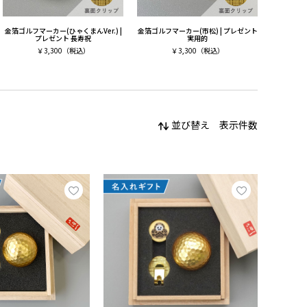
金箔ゴルフマーカー(ひゃくまんVer.) |
金箔ゴルフマーカー(市松) | プレゼント
プレゼント 長寿祝
実用的
￥
3,300
（税込）
￥
3,300
（税込）
並び替え
表示件数