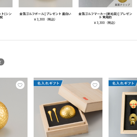
ット(シン
金箔ゴルフボール | プレゼント 面白い
金箔ゴルフマーカー(刷毛目) | プレゼン
寿祝
ト 実用的
￥
3,300
（税込）
￥
3,300
（税込）
ズ