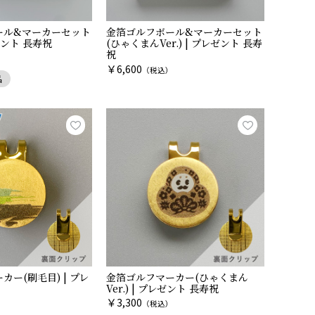
ール&マーカーセット
金箔ゴルフボール&マーカーセット
レゼント 長寿祝
(ひゃくまんVer.) | プレゼント 長寿
祝
）
￥
6,600
（税込）
品
ー(刷毛目) | プレ
金箔ゴルフマーカー(ひゃくまん
Ver.) | プレゼント 長寿祝
￥
3,300
）
（税込）