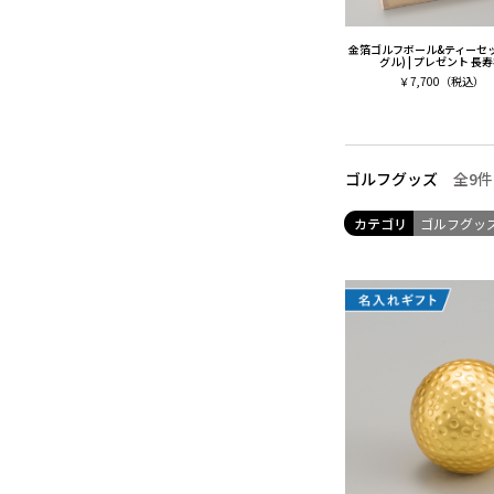
金箔ゴルフボール&ティーセ
グル) | プレゼント 長
￥
7,700
（税込）
全9
件
ゴルフグッズ
カテゴリ
ゴルフグッ