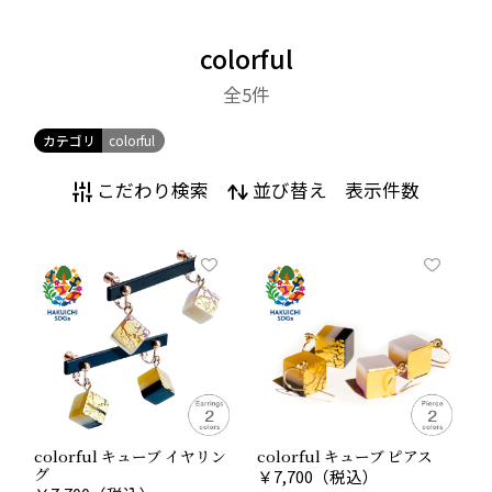
※手作りのため、色合いや形状が写真と異なる場合がご
ざいます。
colorful
※この商品は店頭でも同時に販売しておりますので、ご
注文された時に、先に在庫がなくなることがあります。
全5
件
ご了承ください。
カテゴリ
colorful
Point 01
こだわり検索
並び替え
表示件数
地球にも人にもやさしい自然素材
プラスチックごみの問題を考えて、植物由来の樹脂に着
目し、鯖江市で受け継がれる綿花由来の天然樹脂である
セルロースアセテートを使用した商品づくりに取り組み
ました。
この綿花由来の樹脂は、肌にやさしく、適度な吸水性が
あり、また傷などにもつよいという性質があります。
colorful キューブ イヤリン
colorful キューブ ピアス
グ
￥
7,700
（税込）