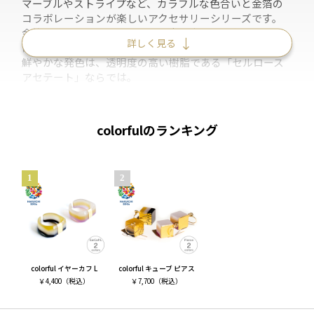
マーブルやストライプなど、カラフルな色合いと金箔の
コラボレーションが楽しいアクセサリーシリーズです。
金箔の煌めきが加わることで、少し大人のアクセサリー
詳しく見る
に。
鮮やかな発色は、透明度の高い樹脂である「セルロース
アセテート」ならでは。
「セルロースアセテート」は、植物繊維(綿花由来)を70%
以上含む植物由来樹脂のため、どこか優しくなじみ、あ
colorfulのランキング
たたかく、肌に長時間触れていてもストレスレスなこと
です。
福井県鯖江市でメガネのフレーム素材として愛されてき
た歴史にも頷けます。
樹脂というカジュアルな素材ながら職人の技術による艶
のある仕上がりは、大人世代でも納得して使える上質感
です。
軽くてポップでcolorfulなアクセサリーは、シンプルなワ
colorful イヤーカフ L
colorful キューブ ピアス
ンピース、Tシャツなど、普段のファッションのアクセン
￥
4,400
（税込）
￥
7,700
（税込）
トにどうぞ。