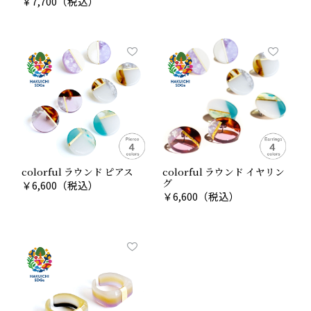
￥
7,700
（税込）
Point 02
伝統産業としてできる社会貢献
colorful ラウンド ピアス
colorful ラウンド イヤリン
グ
￥
6,600
（税込）
石油由来の樹脂は、廃棄されるとマイクロプラスチック
￥
6,600
（税込）
となって環境に負荷をかけることが指摘されています。
一方で、綿花由来の樹脂は土や水のなかで分解されて地
球に帰っていきます。
箔一は、色々な産地と一緒に協力し、社会貢献に取り組
んでいます。