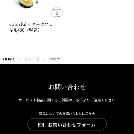
colorful イヤーカフ L
￥
4,400
（税込）
シリーズ
colorful
HOME
Point 03
鮮やかな発色と本金箔の煌めき
お問い合わせ
マーブル(墨流し)や積層することで生まれるストライプな
ど、カラフルな色合いと金箔のコラボレーションが楽し
サービスや製品に関するご質問は、以下よりご連絡ください
いアクセサリーシリーズ《colorful》は、艶のある植物由
来の樹脂に金箔の煌めきが加わることで、少し大人のア
製品についてのお問い合わせはこちら
クセサリー。
お問い合わせフォーム
アクセサリーの中でも顔まわりを明るく装うことのでき
るピアス・イヤリングに、近年展開が広がってきたイヤ