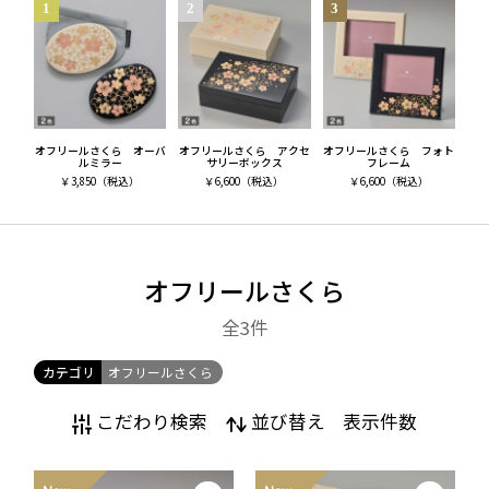
オフリールさくら オーバ
オフリールさくら アクセ
オフリールさくら フォト
ルミラー
サリーボックス
フレーム
￥
3,850
（税込）
￥
6,600
（税込）
￥
6,600
（税込）
オフリールさくら
全3
件
カテゴリ
オフリールさくら
こだわり検索
並び替え
表示件数