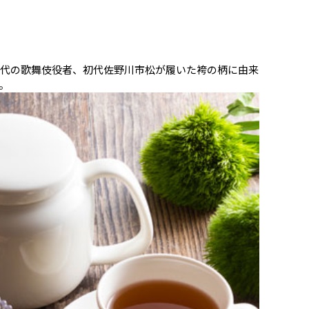
時代の歌舞伎役者、初代佐野川市松が履いた袴の柄に由来
。