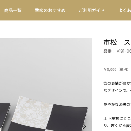
商品一覧
季節のおすすめ
ご利用ガイド
よく
市松 ス
品番：
A191-0
￥8,000
（税別）
箔の表情が豊か
なデザインで、
艶やかな漆黒の
上下左右にどこ
り、古くから愛