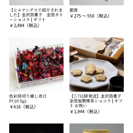
【ヒルナンデスで紹介されま
銀澄
した】金沢箔菓子 金箔ガト
￥
275 ～ 550
（税込）
ーショコラ | ギフト
￥
2,484
（税込）
色彩箔切り廻し赤口
【7/7以降発送】金沢箔菓子
PC(0.5g)
金箔加賀棒茶ショコラ | ギフ
ト お祝い
￥
616
（税込）
￥
1,944
（税込）