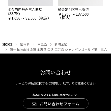
本金箔四号色三六断切
純金箔24K三六断切
(22.7K)
￥
1,760 ～ 137,500
（税込）
￥
1,056 ～ 82,500
（税込）
箔材料
本金箔
断切金箔
HOME
箔一 hakuichi 金箔 金沢箔 金沢 工芸品 シャンパンゴールド箔 三六
お問い合わせ
サービスや製品に関するご質問は、以下よりご連絡ください
製品についてのお問い合わせはこちら
お問い合わせフォーム