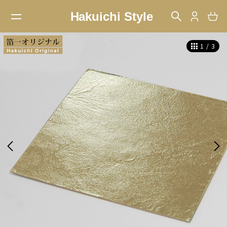
1
/
3