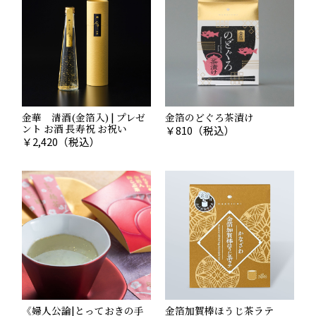
金華 清酒(金箔入) | プレゼ
金箔のどぐろ茶漬け
ント お酒 長寿祝 お祝い
￥
810
（税込）
￥
2,420
（税込）
《婦人公論|とっておきの手
金箔加賀棒ほうじ茶ラテ