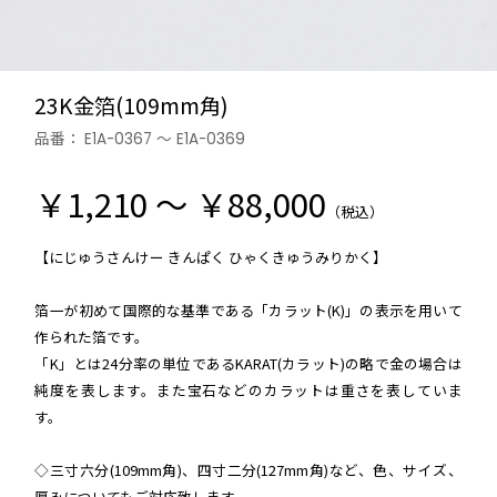
23K金箔(109mm角)
品番：
E1A-0367 ～ E1A-0369
￥1,210 ～ ￥88,000
（税込）
【にじゅうさんけー きんぱく ひゃくきゅうみりかく】
箔一が初めて国際的な基準である「カラット(K)」の表示を用いて
作られた箔です。
「K」とは24分率の単位であるKARAT(カラット)の略で金の場合は
純度を表します。また宝石などのカラットは重さを表していま
す。
◇三寸六分(109mm角)、四寸二分(127mm角)など、色、サイズ、
厚みについてもご対応致します。