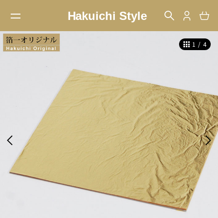
1
/
4