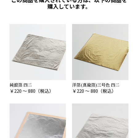
購入しています。
純銀箔 四二
洋箔(真鍮箔)三号色 四二
￥
220 ～ 880
（税込）
￥
220 ～ 880
（税込）