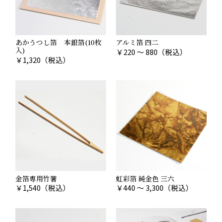
あかうつし箔 本銀箔(10枚
アルミ箔 四二
入)
￥
220 ～ 880
（税込）
￥
1,320
（税込）
金箔専用竹箸
虹彩箔 純金色 三六
￥
1,540
（税込）
￥
440 ～ 3,300
（税込）