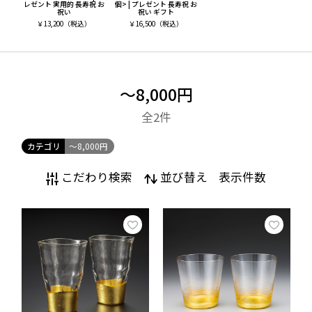
レゼント 実用的 長寿祝 お
個> | プレゼント 長寿祝 お
祝い
祝い ギフト
￥
13,200
（税込）
￥
16,500
（税込）
〜8,000円
全2
件
カテゴリ
〜8,000円
こだわり検索
並び替え
表示件数