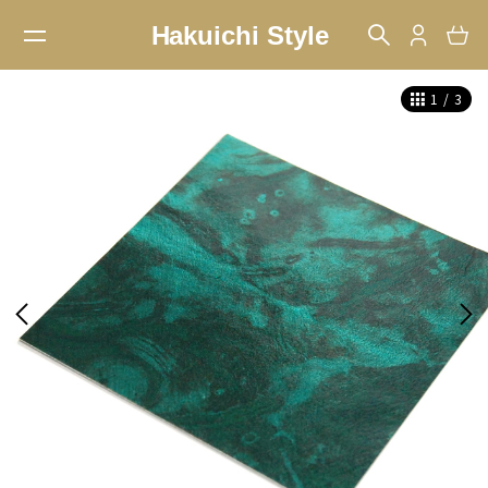
1
/
3