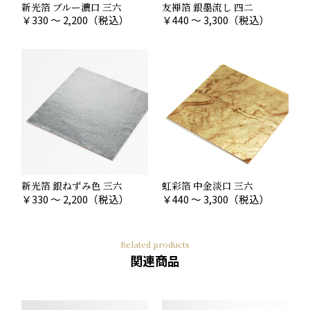
新光箔 ブルー濃口 三六
友禅箔 銀墨流し 四二
￥
330 ～ 2,200
（税込）
￥
440 ～ 3,300
（税込）
新光箔 銀ねずみ色 三六
虹彩箔 中金淡口 三六
￥
330 ～ 2,200
（税込）
￥
440 ～ 3,300
（税込）
Related products
関連商品