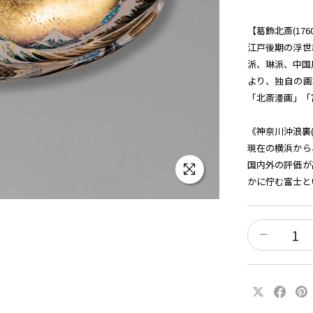
【葛飾北斎(1760
江戸後期の浮世
派、琳派、中国
より、独自の画
「北斎漫画」「
《神奈川沖浪裏
現在の横浜から
国内外の評価が
かに佇む富士と