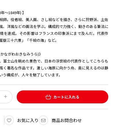
年〜1849年) 】
絵師。役者絵、美人画、さし絵などを描き、さらに狩野派、土佐
風、洋風などの画法を学ぶ。構成的で力強く、動きのある筆法に
境を達成。その影響はフランスの印象派にまで及んだ。代表作
富嶽三十六景」「千絵の海」など。
(かながわおきなみうら)》
、富士山を眺めた景色で、日本の浮世絵の代表作としてこちらも
高く著名な作品です。激しい海原に向かう舟、奥に見えるのは静
いう構成が、人々を魅了しています。
カートに入れる
お気に入り
商品お問合わせ