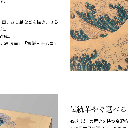
す。
人画、さし絵などを描き、さら
ぶ。
達成。
「北斎漫画」「富嶽三十六景」
伝統華やぐ選べる
450年以上の歴史を持つ金沢