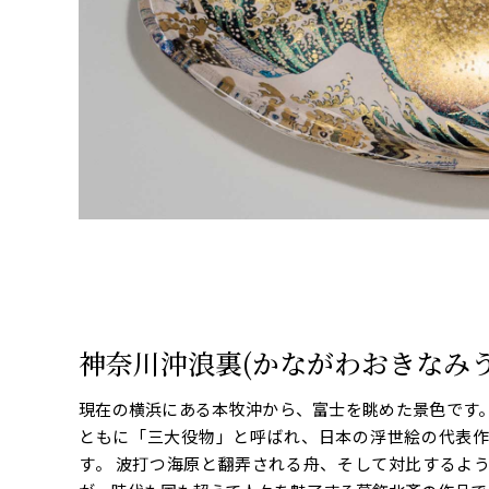
神奈川沖浪裏(かながわおきなみう
現在の横浜にある本牧沖から、富士を眺めた景色です
ともに「三大役物」と呼ばれ、日本の浮世絵の代表
す。 波打つ海原と翻弄される舟、そして対比するよ