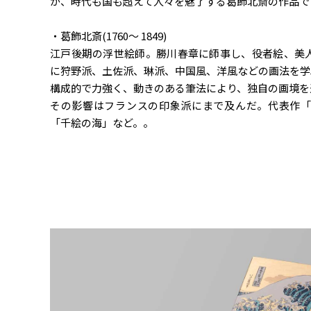
が、時代も国も超えて人々を魅了する葛飾北斎の作品で
・葛飾北斎(1760〜 1849)
江戸後期の浮世絵師。勝川春章に師事し、役者絵、美
に狩野派、土佐派、琳派、中国風、洋風などの画法を学
構成的で力強く、動きのある筆法により、独自の画境を
その影響はフランスの印象派にまで及んだ。代表作
「千絵の海」など。。