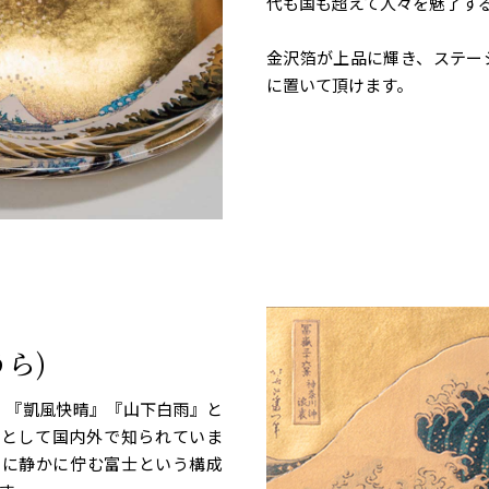
代も国も超えて人々を魅了す
金沢箔が上品に輝き、ステー
に置いて頂けます。
ら)
。『凱風快晴』『山下白雨』と
作として国内外で知られていま
うに静かに佇む富士という構成