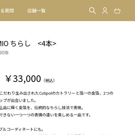
ある質問
店舗一覧
l MIO ちらし <4本>
9018
￥33,000
）
（税込）
だわり生み出されたCutipolのカトラリーと箔一の金箔、2つの
ップが出会いました。
上品に輝く金箔を、伝統的なちらし技法で表現。
できない一つ一つの表情の違いを楽しめる一品です。
ブルコーディネートにも。