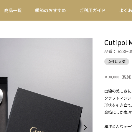
商品一覧
季節のおすすめ
ご利用ガイド
よく
Cutipo
品番：
A231-0
女性に人気
￥30,000
（税別
曲線の美しさにこ
クラフトマンシ
形状を引き立て
金箔にしか表現
和洋どんなテー