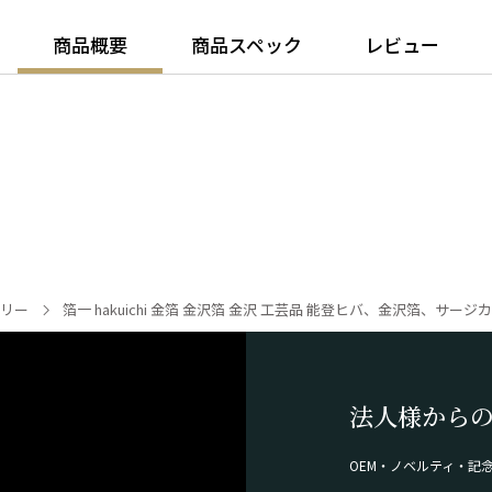
商品概要
商品スペック
レビュー
サリー
箔一 hakuichi 金箔 金沢箔 金沢 工芸品 能登ヒバ、金沢箔、サー
法人様から
OEM・ノベルティ・記