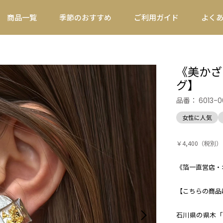
商品一覧
季節のおすすめ
ご利用ガイド
よく
《美かざ
グ】
品番：
6013-
女性に人気
￥4,400
（税別）
《箔一直営店・
【こちらの商品
石川県の県木「