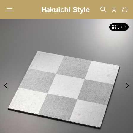
1
/
7