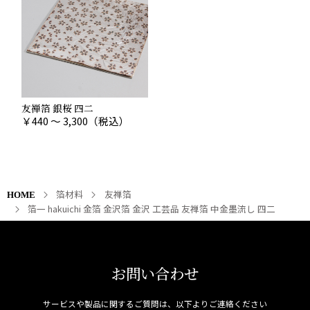
友禅箔 銀桜 四二
￥
440 ～ 3,300
（税込）
箔材料
友禅箔
HOME
箔一 hakuichi 金箔 金沢箔 金沢 工芸品 友禅箔 中金墨流し 四二
お問い合わせ
サービスや製品に関するご質問は、以下よりご連絡ください