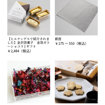
【ヒルナンデスで紹介されま
銀澄
した】金沢箔菓子 金箔ガト
￥
275 ～ 550
（税込）
ーショコラ | ギフト
￥
2,484
（税込）