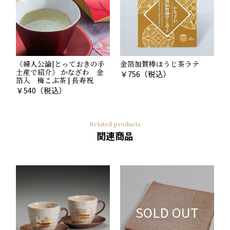
《婦人公論|とっておきの手
金箔加賀棒ほうじ茶ラテ
土産で紹介》 かなざわ 金
￥
756
（税込）
箔入 梅こぶ茶 | 長寿祝
￥
540
（税込）
Related products
関連商品
SOLD OUT