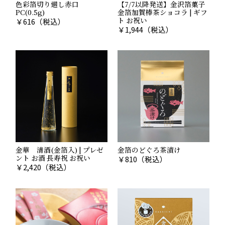
色彩箔切り廻し赤口
【7/7以降発送】金沢箔菓子
PC(0.5g)
金箔加賀棒茶ショコラ | ギフ
ト お祝い
￥
616
（税込）
￥
1,944
（税込）
金華 清酒(金箔入) | プレゼ
金箔のどぐろ茶漬け
ント お酒 長寿祝 お祝い
￥
810
（税込）
￥
2,420
（税込）