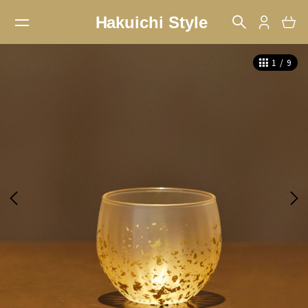
1
/
9