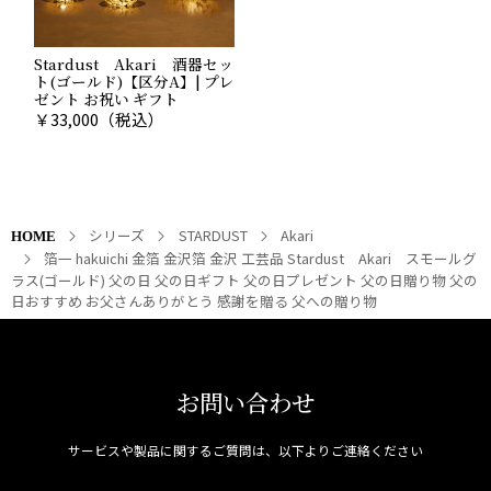
Stardust Akari 酒器セッ
ト(ゴールド)【区分A】| プレ
ゼント お祝い ギフト
￥
33,000
（税込）
シリーズ
STARDUST
Akari
HOME
箔一 hakuichi 金箔 金沢箔 金沢 工芸品 Stardust Akari スモールグ
ラス(ゴールド) 父の日 父の日ギフト 父の日プレゼント 父の日贈り物 父の
日おすすめ お父さんありがとう 感謝を贈る 父への贈り物
お問い合わせ
サービスや製品に関するご質問は、以下よりご連絡ください