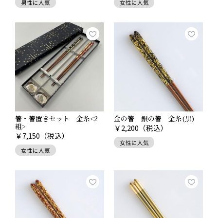
男性に人気
女性に人気
箸・箸置きセット 金糸<2
金の箸 銀の箸 金糸(黒)
組>
￥
2,200
（税込）
￥
7,150
（税込）
女性に人気
女性に人気