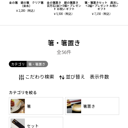
金の箸 銀の箸 クリア箸
金の箸置き 銀の箸置き
箸・箸置きセット 霞流し
(金糸)
百万石(金)<5個> プレゼン
<2組> プレゼント お祝い
ト お祝い ギフト
ギフト
￥
2,200
（税込）
￥
5,500
（税込）
￥
7,150
（税込）
箸・箸置き
全56
件
カテゴリ
箸・箸置き
こだわり検索
並び替え
表示件数
カテゴリを絞る
箸
箸置き
セット