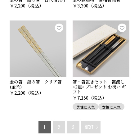
￥
2,200
（税込）
￥
3,300
（税込）
金の箸 銀の箸 クリア箸
箸・箸置きセット 霞流し
(金糸)
<2組> プレゼント お祝い ギ
フト
￥
2,200
（税込）
￥
7,150
（税込）
男性に人気
女性に人気
1
2
3
NEXT