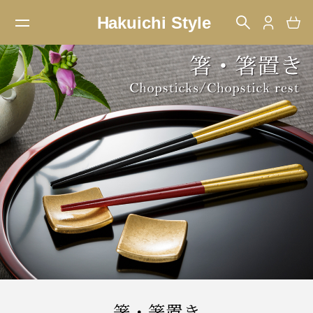
箸・箸置き